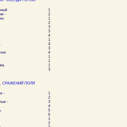
вный
1
м -
2
но
1
2
3
3
4
1
.
4
3
очно
4
1
1
ва.
1
3
, СРАЖЕНИЙ ПОЛЯ
е -
1
2
тые -
3
4
ь
5
6
1
2