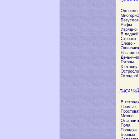
Односло
Многориф
Безуслов
Рифм
Изрядно.
В ладной
Строчке
Слово -
Одиночка
Наглядно
День-и-н
Готовы
К отлову
Остросло
Отрадно!
ПИСАНИЙ
В тетрадк
Прямые,
Простова
Можно
Отставит
Поля.
Порядки
Боевые