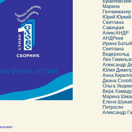
Брайловский
Марина
Генчикмахер
Юрий Юркий
Светлана
Савицкая
АлексАНДР
АНДРеев
Ирина Батый
Светлана
Видерхольд
Лео Гимельз
Александр Д
Юлия Димит
Анна Кирилл
Диана Солоб
Ольга Уварк
Вера Хамиду
Марина Шма
Елена Шувае
Петросян
Александр Г
ФАНОВИЧ