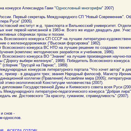
 на конкурсе Александра Гами "
Однословный многорифм
" 2007)
оссии. Первый секретарь Международного СП "Новый Современник". О
пера Руси" (2005).
остовский институт ж-д. транспорта и Вильнюсский университет. Отдели
ых книг первой написанной в 1983-м. Всего же издал двадцать две. Учас
ективных сборниках прозы и поэзии.
ь Всесоюзного конкурса СП СССР на лучшее литературно-художествен
ние о железнодорожниках ("Высокая форсировка" 1982).
 Всесоюзного конкурса ВС НТО на лучшее решение по созданию технич
бучения (комплекс методических разработок и учебников, 1986).
 Всесоюзного конкурса ВО "Знание" на лучшие произведения научно-по
ы ("Дорогу выбери железную", 1988). Победитель Всесоюзного конкурса
" (сборник "Трусцой на Парнас", 1989).
еждународных конкурсов литературного портала "Что хочет автор" в де
х, призер - в двадцати трех; звания Народный философ, Магистр Иронии
динационной коллегии (Правления) Ассамблеи мира (2005); литературна
й этико-экологической Конституции человечества (2007).
 дипломами Государственной Думы и Княжеского совета всея Руси (200
ь Международного литературно-педагогического конкурса "Добрая лира" 
едаль им. Достоевского "За красоту, гуманизм, справедливость" (2007).
и снов -
м-однослов.
В - ВСЕГДА ГОТОВ!