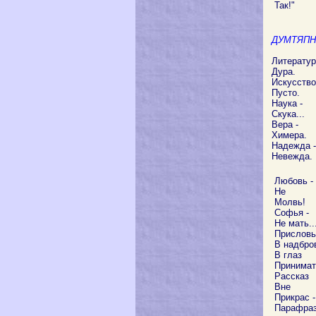
Так!"
ДУМТЯПН
Литератур
Дура.
Искусство
Пусто.
Наука -
Скука...
Вера -
Химера.
Надежда -
Невежда.
Любовь -
Не
Молвь!
Софья -
Не мать..
Присловь
В надбро
В глаз
Принимат
Рассказ
Вне
Прикрас -
Парафраз