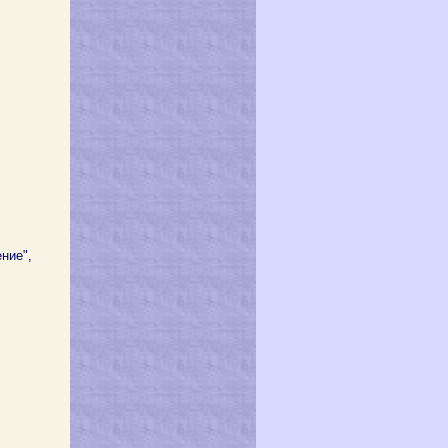
ение",