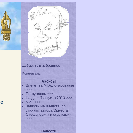
Добавить в избранное
Рекомендую:
Анонсы
Влечёт за МКАД очарованье
>>>
Погружаясь
>>>
На день 7 августа 2013
>>>
ое
МИГ
>>>
Записки машиниста (со
стихами автора Эрнеста
Стефановича и ссылками)
>>>
Новости