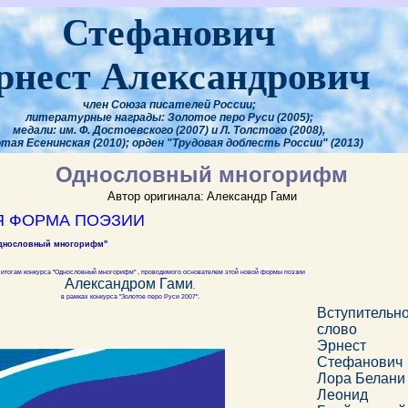
Стефанович
рнест Александрович
член Союза писателей России;
литературные награды: Золотое перо Руси (2005);
медали: им. Ф. Достоевского (2007) и Л. Толстого (2008),
тая Есенинская (2010); орден "Трудовая доблесть России" (2013)
Однословный многорифм
Автор оригинала:
Александр Гами
Я ФОРМА ПОЭЗИИ
днословный многорифм"
 итогам конкурса "Однословный многорифм" , проводимого основателем этой новой формы поэзии
Александром Гами
,
в рамках конкурса "Золотое перо Руси 2007".
Вступительн
слово
Эрнест
Стефанович
Лора Белани
Леонид