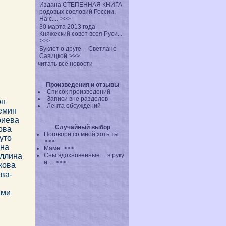
Издана СТЕПЕННАЯ КНИГА
родовых сословий России.
На с....
>>>
30 марта 2013 года
Княжеский совет всея Руси...
>>>
Буклет о друге -- Светлане
Савицкой
>>>
читать все новости
Произведения и отзывы
Список произведений
Записи вне разделов
он
Лента обсуждений
емин
риева
Случайный выбор
ова
Поговори со мной хоть ты
уто
>>>
ина
Маме
>>>
ллина
Сны вдохновенные… в руку
и...
>>>
кова
ва-
ами