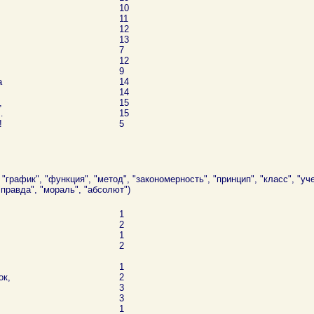
10
11
12
13
7
12
9
а
14
14
,
15
…
15
!
5
 "график", "функция", "метод", "закономерность", "принцип", "класс", "уч
"правда", "мораль", "абсолют")
1
2
1
2
1
ок,
2
3
3
1