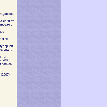
бладатель
л себя от
твовал в
ное
еских
пулярной
 журнала
вяти
 (2006).
я запись
6).
(2007),