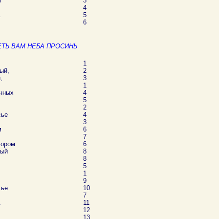
м
3
4
.
5
6
ЕТЬ ВАМ НЕБА ПРОСИНЬ
1
ый,
2
,
3
1
нных
4
5
2
сье
4
3
м
6
7
жором
6
ный
8
8
5
1
9
тье
10
7
.
11
12
13