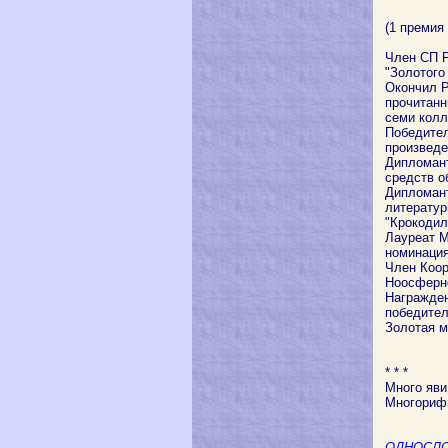
(1 премия
Член СП Р
"Золотого 
Окончил Р
прочитанн
семи колл
Победител
произведе
Дипломант
средств о
Дипломант
литератур
"Крокодил
Лауреат М
номинация
Член Коор
Ноосферно
Награжден
победител
Золотая м
* * *
Много яви 
Многориф
ОДНОСЛО