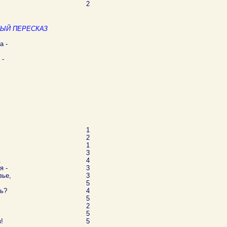
2
ЫЙ ПЕРЕСКАЗ
а -
 -
1
2
1
3
.
4
я -
3
вье,
3
5
ь?
4
5
2
5
!
5