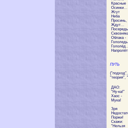
Красные
Осинки…
Жгут
Неба
Просинь,
Ждут…
Посередь
Сквозняк
Облака -
Гололедь
Гололёд
Напролёт
ПУТЬ
("подход",
"теория", 
ДАО:
"Ну-ка!"
Хаос -
Мука!
Зря
Недостат
Поржи!
Скажи:
"Нельзя