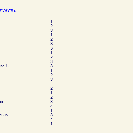
КРУЖЕВА
1
2
3
1
2
3
3
1
2
3
а ! -
3
1
2
3
2
1
2
но
3
4
1
льно
3
…
4
1