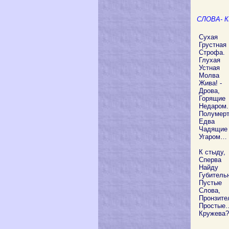
СЛОВА- 
Сухая
Грустная
Строфа.
Глухая
Устная
Молва
Жива! -
Дрова,
Горящие
Недаром.
Полумертв
Едва
Чадящие
Угаром…
К стыду,
Сперва
Найду
Губитель
Пустые
Слова,
Пронзите
Простые
Кружева?