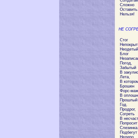
Солдата
Сложно
Оставить
Нельзя!
НЕ СОГР
Стог
Непокрыт
Неодетый
Блог
Незаписа
Погод,
Забытый
В закули
Лета,
В которо
Брошен
Форс-ма
В оплош
Прошлый
Год.
Продрог,
Согреть
В несчас
Попросит
Слезинка
Подбегут
Нелепо