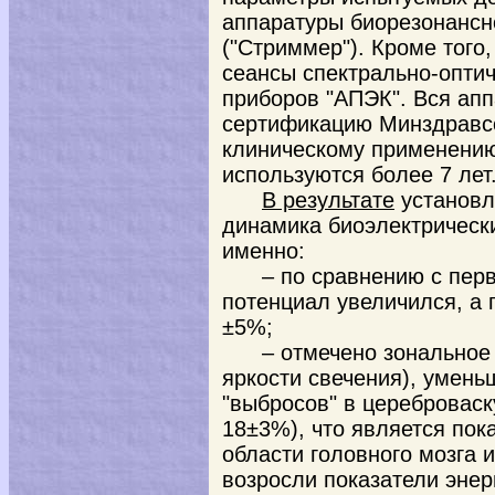
аппаратуры биорезонансн
("Стриммер"). Кроме тог
сеансы спектрально-оптич
приборов "АПЭК". Вся ап
сертификацию Минздравс
клиническому применению
используются более 7 лет
В результате
установл
динамика биоэлектрическ
именно:
– по сравнению с пер
потенциал увеличился, а 
±5%;
– отмечено зональное
яркости свечения), умень
"выбросов" в цереброваск
18±3%), что является пок
области головного мозга 
возросли показатели энер