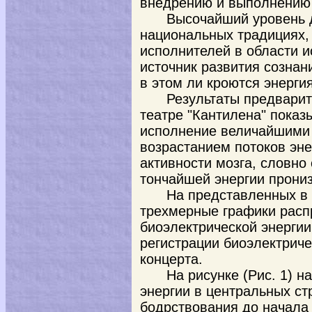
внедрению и выполнению 
Высочайший уровень 
национальных традициях, 
исполнителей в области и
источник развития созна
в этом ли кроются энерги
Результаты предвари
театре "Кантилена" показ
исполнение величайшими 
возрастанием потоков эне
активности мозга, словно
тончайшей энергии прониз
На представленных в
трехмерные графики расп
биоэлектрической энергии
регистрации биоэлектриче
концерта.
На рисунке (Pиc. 1) 
энергии в центральных ст
бодрствования до начала 