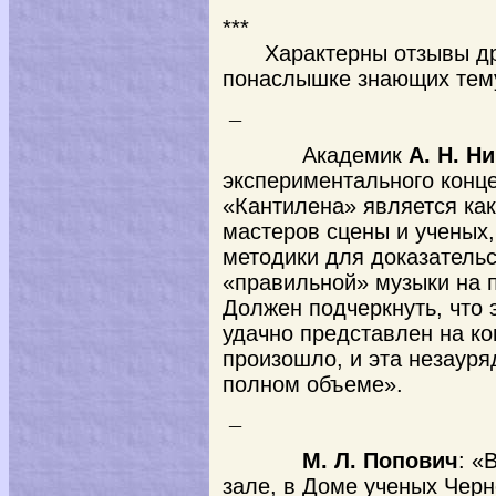
***
Характерны отзывы др
понаслышке знающих тем
¯
Академик
А. Н. Н
экспериментального конц
«Кантилена» является ка
мастеров сцены и ученых
методики для доказатель
«правильной» музыки на 
Должен подчеркнуть, что 
удачно представлен на к
произошло, и эта незауря
полном объеме».
¯
М. Л. Попович
: «
зале, в Доме ученых Черн