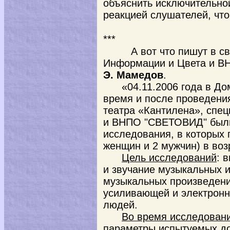
объяснить исключительно
реакцией слушателей, что
***
А вот что пишут в сво
Информации и Цвета и В
Э. Мамедов
.
«04.11.2006 года в До
время и после проведения
театра «Кантилена», спе
и ВНПО "СВЕТОВИД" были
исследования, в которых 
женщин и 2 мужчин) в возр
Цель исследований
: 
и звучание музыкальных 
музыкальных произведени
усиливающей и электронн
людей.
Во время исследован
параметры испытуемых д