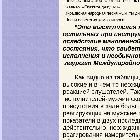
Неизвестный автор. «Нет, не тебя так
Фальво. «Скажите девушки»
Украинская народная песня «Ой, ты д
Песни советских композиторов
*Эти выступления 
остальных при инстру
вследствие мгновенной
состояния, что свиде
исполнения и необычно
лауреат Международног
Как видно из таблицы
высокие и в чем-то неожи
реакцией слушателей. Так
исполнителей-мужчин ско
присутствия в зале больш
реагирующих на мужские 
показатели в двух послед
действительно, неожидан
реагирования измеритель