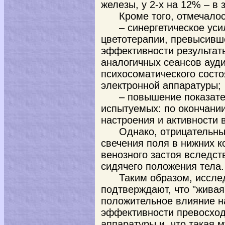
железы, у 2-х на 12% – в
Кроме того, отмечалос
– синергетическое ус
цветотерапии, превысивш
эффективности результат
аналогичных сеансов ауд
психосоматического сост
электронной аппаратуры;
– повышение показате
испытуемых: по окончании
настроения и активности в
Однако, отрицательн
свечения поля в нижних к
венозного застоя вследст
сидячего положения тела.
Таким образом, иссле
подтверждают, что "живая
положительное влияние на
эффективности превосхо
аппаратуры и, что такая 