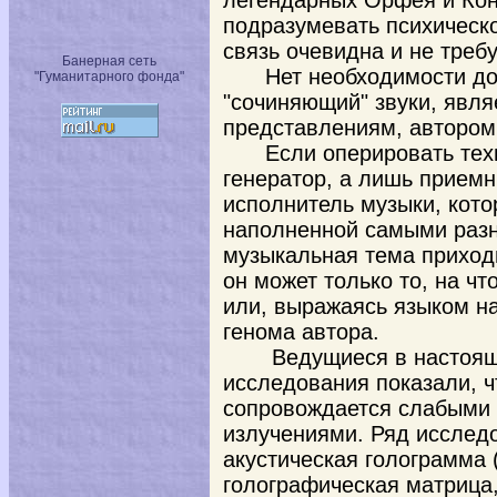
легендарных Орфея и Кон
подразумевать психическо
связь очевидна и не требу
Банерная сеть
Нет необходимости док
"Гуманитарного фонда"
"сочиняющий" звуки, явля
представлениям, автором
Если оперировать тех
генератор, а лишь приемн
исполнитель музыки, кото
наполненной самыми раз
музыкальная тема приходи
он может только то, на чт
или, выражаясь языком на
генома автора.
Ведущиеся в настоя
исследования показали, 
сопровождается слабыми
излучениями. Ряд исследо
акустическая голограмма
голографическая матрица,