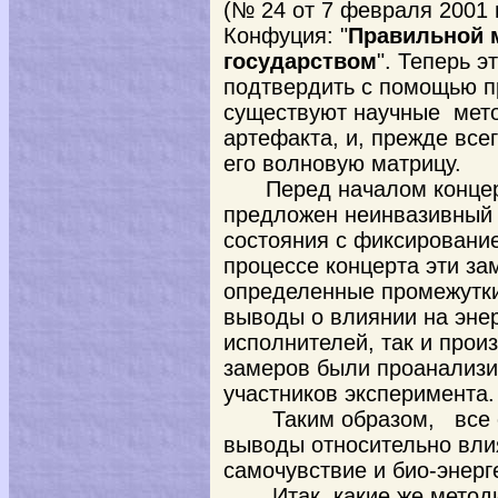
(№ 24 от 7 февраля 2001 
Конфуция: "
Правильной 
государством
". Теперь 
подтвердить с помощью п
существуют научные мето
артефакта, и, прежде все
его волновую матрицу.
Перед началом конце
предложен неинвазивный 
состояния с фиксировани
процессе концерта эти за
определенные промежутки
выводы о влиянии на эне
исполнителей, так и прои
замеров были проанализ
участников эксперимента.
Таким образом,
все с
выводы относительно вли
самочувствие и био-энерг
Итак, какие же метод