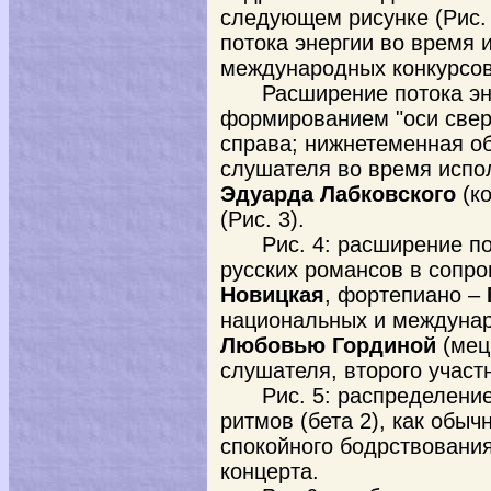
следующем рисунке (Pиc.
потока энергии во время
международных конкурсо
Расширение потока э
формированием "оси свер
справа; нижнетеменная об
слушателя во время испо
Эдуарда Лабковского
(к
(Pиc. 3).
Pиc. 4: расширение п
русских романсов в сопр
Новицкая
, фортепиано –
национальных и междунар
Любовью Гординой
(мец
слушателя, второго участ
Pиc. 5: распределени
ритмов (бета 2), как обыч
спокойного бодрствовани
концерта.