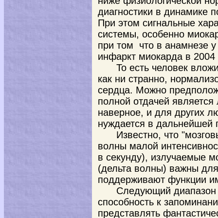
ниже физиологической но
диагностики в динамике п
При этом сигнальные хара
системы, особенно миока
при том что в анамнезе 
инфаркт миокарда в 2004 
То есть человек влож
как ни странно, нормализ
сердца. Можно предполож
полной отдачей является 
наверное, и для других л
нуждается в дальнейшей 
Известно, что "мозго
волны малой интенсивност
в секунду), излучаемые мо
(дельта волны) важны для
поддерживают функции и
Следующий диапазон 4
способность к запоминани
представлять фантастичес