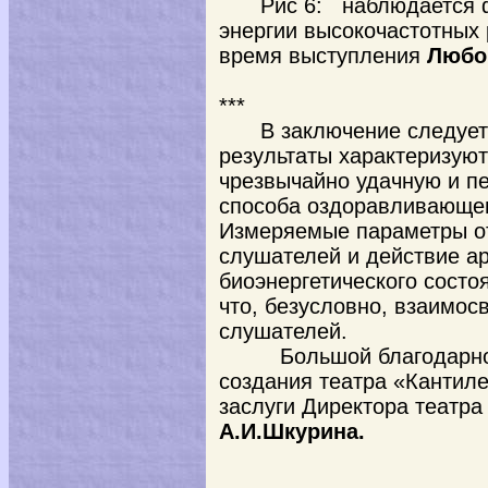
Pиc 6: наблюдается 
энергии высокочастотных 
время выступления
Любо
***
В заключение следует
результаты характеризуют
чрезвычайно удачную и п
способа оздоравливающег
Измеряемые параметры о
слушателей и действие ар
биоэнергетического состо
что, безусловно, взаимос
слушателей.
Большой благодарнос
создания театра «Кантиле
заслуги Директора театра
А.И.Шкурина.