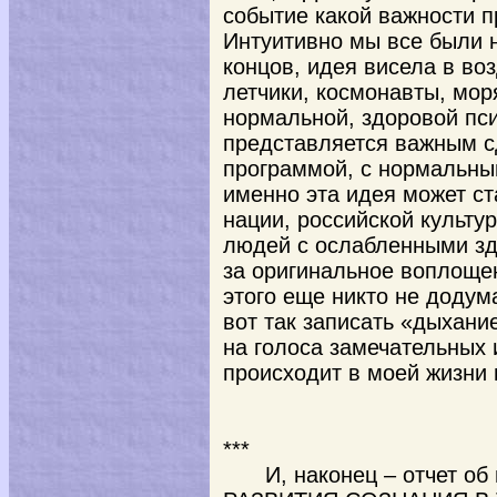
событие какой важности п
Интуитивно мы все были н
концов, идея висела в во
летчики, космонавты, мор
нормальной, здоровой пс
представляется важным сд
программой, с нормальны
именно эта идея может ст
нации, российской культур
людей с ослабленными з
за оригинальное воплощен
этого еще никто не додум
вот так записать «дыхани
на голоса замечательных 
происходит в моей жизни
***
И, наконец – отчет 