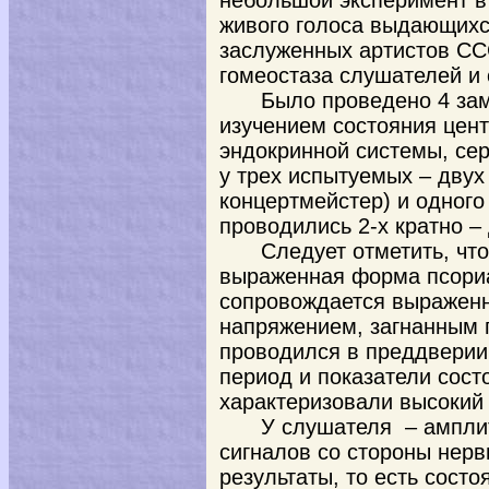
небольшой эксперимент в
живого голоса выдающихс
заслуженных артистов СС
гомеостаза слушателей и
Было проведено 4 зам
изучением состояния цен
эндокринной системы, се
у трех испытуемых – двух
концертмейстер) и одног
проводились 2-х кратно –
Следует отметить, чт
выраженная форма псориа
сопровождается выражен
напряжением, загнанным г
проводился в преддверии
период и показатели сост
характеризовали высокий 
У слушателя – ампли
сигналов со стороны нер
результаты, то есть сост