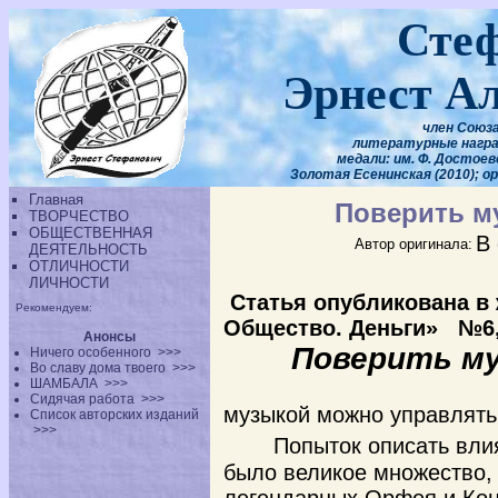
Сте
Эрнест А
член Союза
литературные наград
медали: им. Ф. Достоевс
Золотая Есенинская (2010); о
Главная
Поверить м
ТВОРЧЕСТВО
ОБЩЕСТВЕННАЯ
В 
Автор оригинала:
ДЕЯТЕЛЬНОСТЬ
ОТЛИЧНОСТИ
ЛИЧНОСТИ
Статья опубликована в 
Рекомендуем:
Общество. Деньги» №6, 
Анонсы
Поверить м
Ничего особенного
>>>
Во славу дома твоего
>>>
ШАМБАЛА
>>>
Сидячая работа
>>>
музыкой можно управлять
Список авторских изданий
>>>
Попыток описать вли
было великое множество,