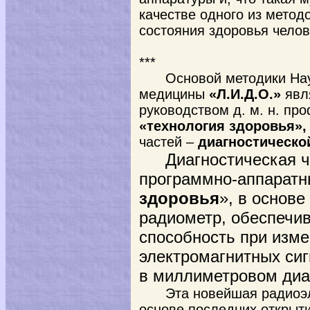
качестве одного из метод
состояния здоровья челов
***
Основой методики На
медицины
«Л.И.Д.О.»
явл
руководством д. м. н. пр
«технология здоровья»,
частей –
диагностическо
Диагностическая ч
программно-аппаратн
здоровья
», в основ
радиометр, обеспеч
способность при изм
электромагнитных си
в миллиметровом диап
Эта новейшая радиоэ
основе последних открыт