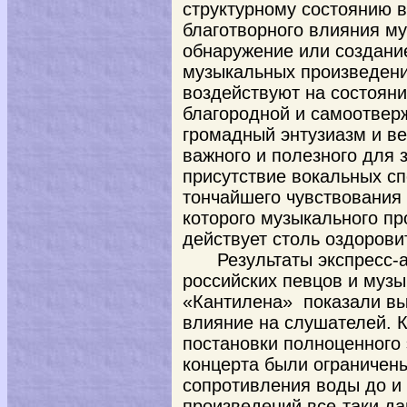
структурному состоянию 
благотворного влияния му
обнаружение или создани
музыкальных произведени
воздействуют на состояни
благородной и самоотвер
громадный энтузиазм и в
важного и полезного для 
присутствие вокальных сп
тончайшего чувствования 
которого музыкального пр
действует столь оздорови
Результаты экспресс-
российских певцов и музы
«Кантилена» показали вы
влияние на слушателей. 
постановки полноценного 
концерта были ограничен
сопротивления воды до и
произведений все-таки да