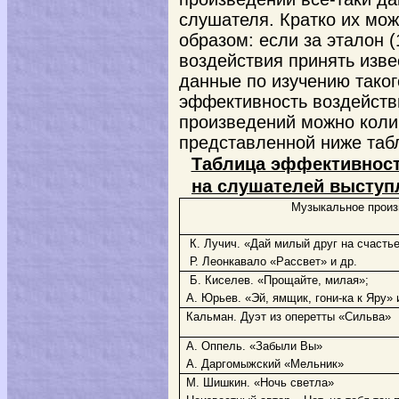
слушателя. Кратко их мо
образом: если за эталон 
воздействия принять изве
данные по изучению таког
эффективность воздейств
произведений можно коли
представленной ниже таб
Таблица эффективност
на слушателей выступл
Музыкальное произ
К. Лучич. «Дай милый друг на счастье
Р. Леонкавало «Рассвет» и др.
Б. Киселев. «Прощайте, милая»;
А. Юрьев. «Эй, ямщик, гони-ка к Яру» 
Кальман. Дуэт из оперетты «Сильва»
А. Оппель. «Забыли Вы»
А. Даргомыжский «Мельник»
М. Шишкин. «Ночь светла»