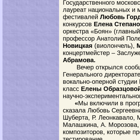
Государственного московс
лауреат национальных и 
фестивалей
Любовь Гор
конкурсов
Елена Степано
оркестра «Боян» (главны
профессор Анатолий Пол
Новицкая
(виолончель),
концертмейстер – Заслуж
Абрамова.
Вечер открылся сообщ
Генерального директорат
вокально-оперной студии
класс
Елены Образцовой
научно-экспериментально
«
Мы включили в прогр
сказала Любовь Сергеевн
Шуберта, Р. Леонкавало, М
Малашкина, А. Морозова,
композиторов, которые п
тестирование.