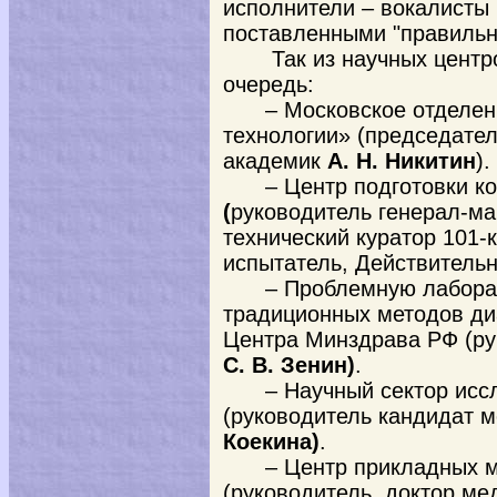
исполнители – вокалисты 
поставленными "правильн
Так из научных центр
очередь:
– Московское отделе
технологии» (председател
академик
А. Н. Никитин
).
– Центр подготовки 
(
руководитель генерал-м
технический куратор 101-
испытатель, Действител
– Проблемную лабора
традиционных методов ди
Центра Минздрава РФ (ру
С. В. Зенин)
.
– Научный сектор исс
(руководитель кандидат м
Коекина)
.
– Центр прикладных 
(руководитель, доктор ме