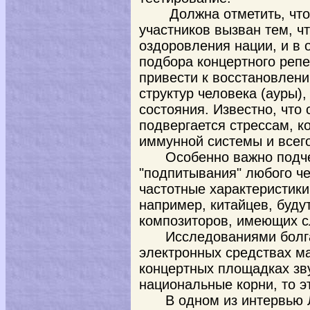
Должна отметить, что
участников вызван тем, ч
оздоровления нации, и в 
подбора концертного репе
привести к восстановлени
структур человека (ауры),
состояния. Известно, что
подвергается стрессам, к
иммунной системы и всего
Особенно важно подч
"подпитывания" любого че
частотные характеристики
например, китайцев, буду
композиторов, имеющих с
Исследованиями болга
электронных средствах м
концертных площадках зв
национальные корни, то э
В одном из интервью 