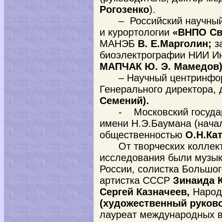
Рогозенко
).
– Российский научны
и курортологии
«ВНПО Св
МАНЭБ
В. Е.Марголин;
з
биоэлектрографии НИИ И
МАПЧАК Ю. Э. Мамедов)
– Научный центринф
Генерального директора, 
Семений).
-
Московский государ
имени Н.Э.Баумана (нача
общественностью
О.Н.Кат
От творческих коллек
исследования были музык
России, солистка Большог
артистка СССР
Зинаида 
Сергей Казначеев,
Народ
(художественный руково
лауреат международных в