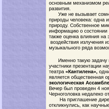
основным механизмом реа
развития.
Уже не вызывает сом
природы человека: одна 
природу. Собственное ми
информацию о состоянии о
также оценка влияния на 
воздействия излучения из
музыкального ряда возмо
Именно такую задачу 
участники презентации на
театра
«Кантилена»,
одни
является общественная о
экологическая Ассамбл
Вечер был проведен 4 ноя
Черноголовка недалеко о
На приглашение дире
откликнулись, как научны