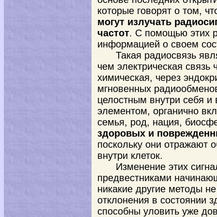
которые говорят о том, ч
могут излучать радиос
частот
. С помощью этих 
информацией о своем сос
Такая радиосвязь явл
чем электрическая связь 
химическая, через эндокр
мгновенных радиообменов
целостным внутри себя и 
элементом, органично вк
семья, род, нация, биосф
здоровых и поврежденн
поскольку они отражают 
внутри клеток.
Изменение этих сигна
предвестниками начинающ
никакие другие методы не
отклонения в состоянии з
способны уловить уже до