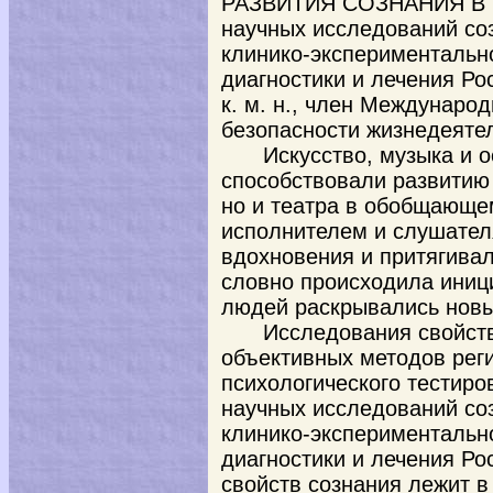
РАЗВИТИЯ СОЗНАНИЯ В Т
научных исследований со
клинико-экспериментальн
диагностики и лечения Ро
к. м. н., член Междунаро
безопасности жизнедеяте
Искусство, музыка и 
способствовали развитию 
но и театра в обобщающе
исполнителем и слушател
вдохновения и притягива
словно происходила иниц
людей раскрывались новы
Исследования свойств
объективных методов реги
психологического тестиро
научных исследований со
клинико-экспериментальн
диагностики и лечения Ро
свойств сознания лежит 