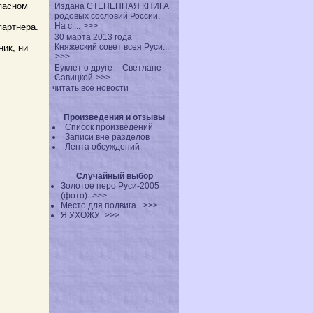
пасном
Издана СТЕПЕННАЯ КНИГА
родовых сословий России.
На с....
>>>
партнера.
30 марта 2013 года
Княжеский совет всея Руси...
ик, ни
>>>
Буклет о друге -- Светлане
Савицкой
>>>
читать все новости
Произведения и отзывы
Список произведений
Записи вне разделов
Лента обсуждений
Случайный выбор
Золотое перо Руси-2005
(фото)
>>>
Место для подвига
>>>
Я УХОЖУ
>>>