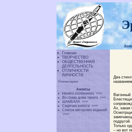
Э
Золо
Главная
ТВОРЧЕСТВО
ОБЩЕСТВЕННАЯ
ДЕЯТЕЛЬНОСТЬ
ОТЛИЧНОСТИ
ЛИЧНОСТИ
Два стихо
названием
Рекомендуем:
Анонсы
Ничего особенного
>>>
Вагонный 
Во славу дома твоего
>>>
Блестящий
ШАМБАЛА
>>>
сопровожд
Сидячая работа
>>>
Ах, какая
Список авторских изданий
Осмотрщик
>>>
замечающи
подругой.
Только од
– но вот 