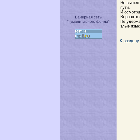
Не вышел 
пути.
И осмотрщ
Воровато 
Банерная сеть
Не удержа
"Гуманитарного фонда"
злые язык
К разделу