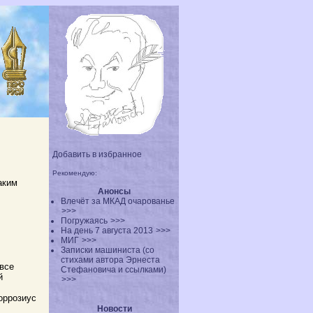
Добавить в избранное
Рекомендую:
аким
Анонсы
Влечёт за МКАД очарованье
>>>
Погружаясь
>>>
На день 7 августа 2013
>>>
МИГ
>>>
Записки машиниста (со
стихами автора Эрнеста
 все
Стефановича и ссылками)
й
>>>
оррозиус
Новости