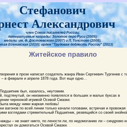
Стефанович
рнест Александрович
член Союза писателей России;
литературные награды: Золотое перо Руси (2005);
медали: им. Ф. Достоевского (2007) и Л. Толстого (2008),
тая Есенинская (2010); орден "Трудовая доблесть России" (2013)
Житейское правило
творения в прозе написал создатель жанра Иван Сергеевич Тургенев с т
 – в феврале и апреле 1878 года. Вот еще одно…
Подшипник был, казалось, неутомим.
, подтянутый, он неизменно появлялся в больших и малых буксах в
ении черноокой игривой Осевой Смазки.
 была между ними жаркая любовь!
и вагонов по всей линии только качали головами, встречая и провожая
ми взглядами стремительный Подшипник, резвящийся со своей знойно
нажды – не знает никто, по лености ли, по недомоганию ли – синдромо к
перестал он домогаться Осевой Смазки.