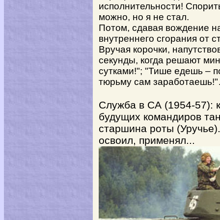
исполнительности! Спорить
можно, но я не стал.
Потом, сдавая вождение н
внутреннего сгорания от с
Вручая корочки, напутств
секунды, когда решают мин
сутками!"; "Тише едешь – п
тюрьму сам заработаешь!
Служба в СА (1954-57):
будущих командиров танк
старшина роты (Уручье)..
освоил, применял...