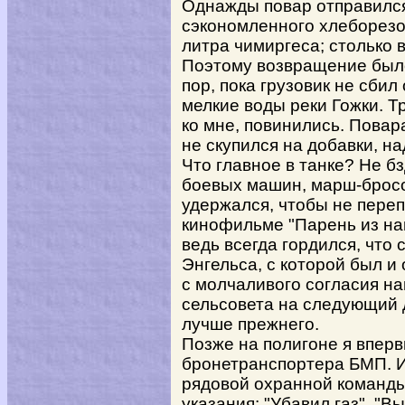
Однажды повар отправился
сэкономленного хлеборезом
литра чимиргеса; столько 
Поэтому возвращение было
пор, пока грузовик не сбил
мелкие воды реки Гожки. Т
ко мне, повинились. Повар
не скупился на добавки, н
Что главное в танке? Не бз
боевых машин, марш-бросок
удержался, чтобы не перепр
кинофильме "Парень из наш
ведь всегда гордился, что 
Энгельса, с которой был и
с молчаливого согласия на
сельсовета на следующий 
лучше прежнего.
Позже на полигоне я вперв
бронетранспортера БМП. 
рядовой охранной команды
указания: "Убавил газ", "В