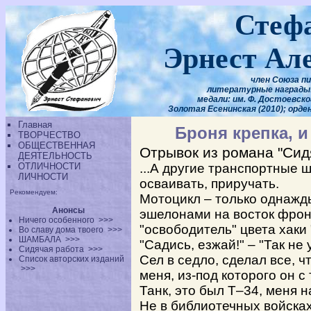
Стеф
Эрнест Ал
член Союза п
литературные награды: 
медали: им. Ф. Достоевског
Золотая Есенинская (2010); орде
Главная
Броня крепка, и
ТВОРЧЕСТВО
ОБЩЕСТВЕННАЯ
Отрывок из романа "Сид
ДЕЯТЕЛЬНОСТЬ
ОТЛИЧНОСТИ
...А другие транспортные 
ЛИЧНОСТИ
осваивать, приручать.
Рекомендуем:
Мотоцикл – только однажд
Анонсы
эшелонами на восток фрон
Ничего особенного
>>>
"освободитель" цвета хаки
Во славу дома твоего
>>>
ШАМБАЛА
>>>
"Садись, езжай!" – "Так не
Сидячая работа
>>>
Сел в седло, сделал все, ч
Список авторских изданий
>>>
меня, из-под которого он 
Танк, это был Т–34, меня 
Не в библиотечных войсках