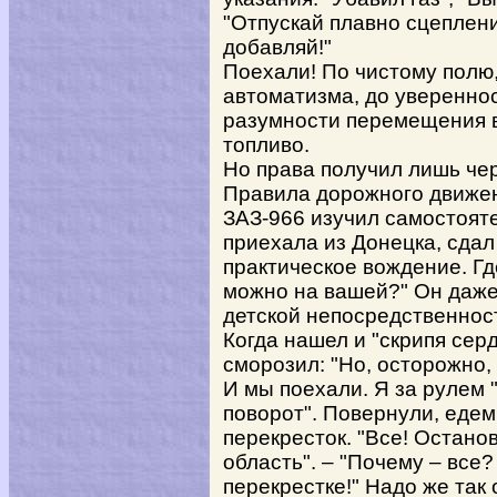
"Отпускай плавно сцеплени
добавляй!"
Поехали! По чистому полю, 
автоматизма, до увереннос
разумности перемещения в
топливо.
Но права получил лишь чер
Правила дорожного движен
ЗАЗ-966 изучил самостояте
приехала из Донецка, сдал 
практическое вождение. Гд
можно на вашей?" Он даже 
детской непосредственност
Когда нашел и "скрипя сер
сморозил: "Но, осторожно,
И мы поехали. Я за рулем "
поворот". Повернули, едем
перекресток. "Все! Остано
область". – "Почему – все
перекрестке!" Надо же так