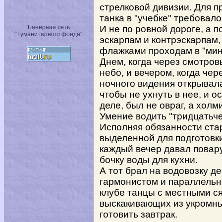
стрелковой дивизии. Для 
танка в "учебке" требовало
Банерная сеть
И не по ровной дороге, а п
"Гуманитарного фонда"
эскарпам и контрэскарпам
флажками проходам в "минн
Днем, когда через смотров
небо, и вечером, когда че
ночного видения открывала
чтобы не ухнуть в нее, и о
деле, был не овраг, а холми
Умение водить "тридцатьче
Исполняя обязанности ста
выделенной для подготовки
каждый вечер давал повару
бочку воды для кухни.
А тот брал на водовозку д
гармонистом и параллельн
клубе танцы с местными с
выскакивающих из укромны
готовить завтрак.