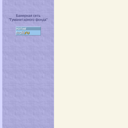
Банерная сеть
"Гуманитарного фонда"