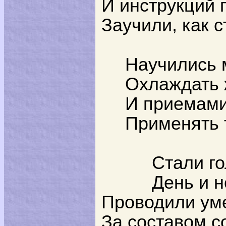
И инструкций
Заучили, как с
Научились 
Охлаждать 
И приемами
Применять 
Стали г
День и н
Проводили ум
За составом с