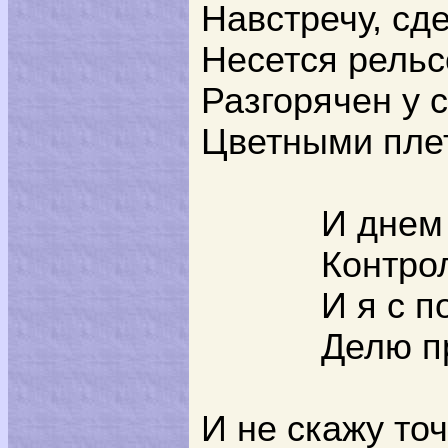
Навстречу, сд
Несется рельс
Разгорячен у 
Цветными пле
И днем
Контрол
И я с 
Делю п
И не скажу точ