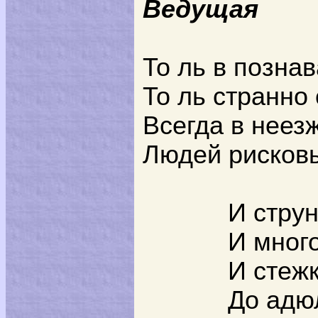
Ведущая
То ль в позна
То ль странно
Всегда в неез
Людей рисковы
И стру
И мног
И стеж
До адю