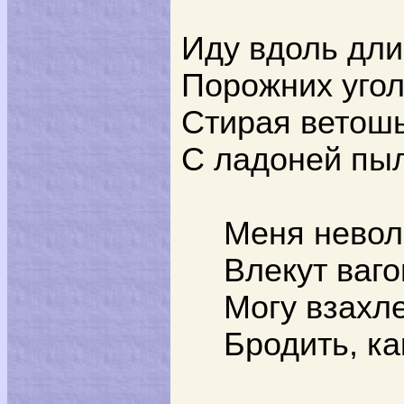
Иду вдоль дли
Порожних угол
Стирая ветош
С ладоней пыл
Меня невол
Влекут ваго
Могу взахл
Бродить, как