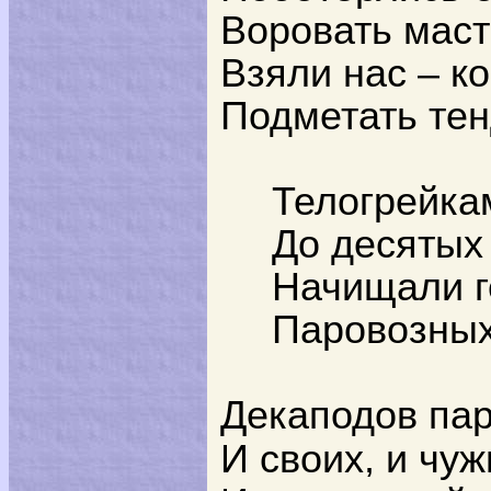
Воровать мас
Взяли нас – к
Подметать тен
Телогрейка
До десятых
Начищали г
Паровозных
Декаподов па
И своих, и чуж