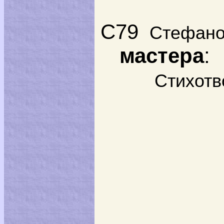
С79
Стефан
мастера
:
Стихотв