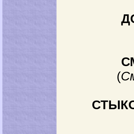
Д
С
(
С
СТЫК