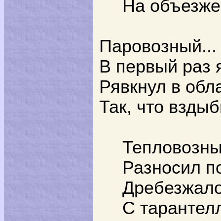
На объезже
Паровозный...
В первый раз 
Рявкнул в обла
Так, что взды
Тепловозн
Разносил п
Дребезжало
С тарантел