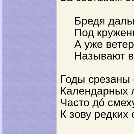
Бредя даль
Под кружен
А уже вете
Называют в
Годы срезаны 
Календарных 
Часто дó смех
К зову редких 