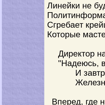
Линейки не буд
Политинформац
Сгребает крей
Которые масте
Директор на
"Надеюсь, 
И завтр
Железн
Вперед, где н