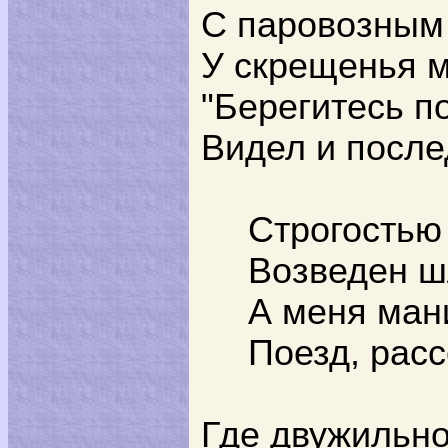
С паровозным
У скрещенья м
"Берегитесь по
Видел и после
Строгостью
Возведен ш
А меня ман
Поезд, рас
Где двужильн