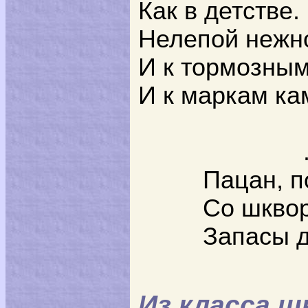
Как в детстве.
Нелепой нежн
И к тормозны
И к маркам ка
Пацан, п
Со шквор
Запасы д
Из класса ш