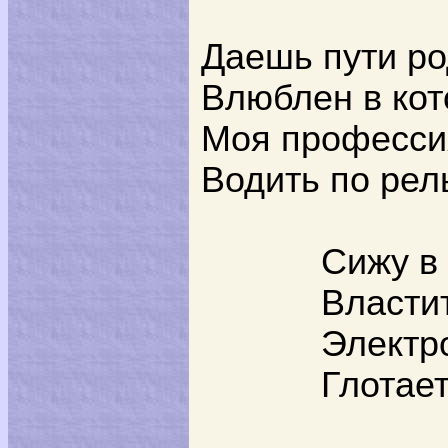
Даешь пути ро
Влюблен в кот
Моя профессия
Водить по рел
Сижу в
Власти
Электр
Глотае