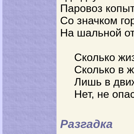
Паровоз копы
Со значком г
На шальной от
Сколько жиз
Сколько в ж
Лишь в движ
Нет, не опа
Разгадка