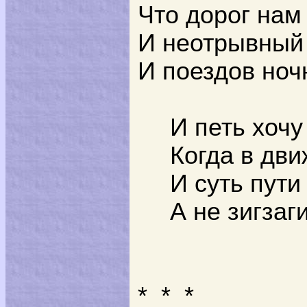
Что дорог нам
И неотрывный
И поездов ноч
И петь хочу
Когда в дви
И суть пути
А не зигзаг
*
*
*