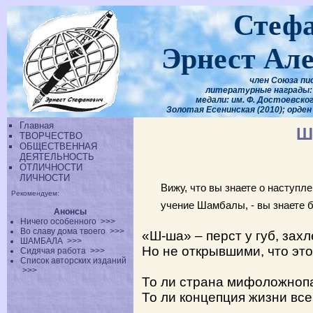
Стеф
Эрнест Ал
член Союза пи
литературные награды: 
медали: им. Ф. Достоевского
Золотая Есенинская (2010); орден
Главная
Ш
ТВОРЧЕСТВО
ОБЩЕСТВЕННАЯ
ДЕЯТЕЛЬНОСТЬ
ОТЛИЧНОСТИ
ЛИЧНОСТИ
Вижу, что вы знаете о наступ
Рекомендуем:
учение Шамбалы, - вы знаете 
Анонсы
Ничего особенного
>>>
Во славу дома твоего
>>>
«Ш-ша» – перст у губ, зах
ШАМБАЛА
>>>
Но не открывшими, что эт
Сидячая работа
>>>
Список авторских изданий
>>>
То ли страна мифоложноп
То ли концепция жизни вс