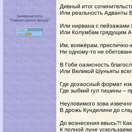
Дивный итог сочинительст
Или реальность Адванты 
Банерная сеть
"Гуманитарного фонда"
Или нирвана с пейзажами 
Или Колумбам грядущим 
Им, вояжёрам, приспично-
Ни одному-то не обетован
В Гоби оазисность благос
Или Великой Шуньяты все
Где дохаосный формат из
Где зыбкий гул тишины – 
Неуловимого зова извечно
В дрожь Кундилини до сла
До вознесения ввысь?! Ка
К полной луне ускользае