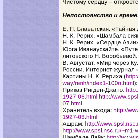
Чистому сердцу – открое
Непостоянство и врем
Е. П. Блаватская. «Тайная
Н. К. Рерих. «Шамбала си
Н. К. Рерих. «Сердце Азии
Юрга Иванаускайте. «Путе
литовского Н. Воробьевой
В.
Августат.
«Мир через Ку
России. Интернет-журнал 
Картины Н. К. Рериха (
http
way/rerih/index1-100n.html
):
Приказ Ригден-Джапо:
http
1927-06.html
http://www.sps
07.html
Хранитель входа:
http://ww
1927-08.html
Ашрам:
http://www.spsl.nsc
http://www.spsl.nsc.ru/~m1-w
Шамбале Дайк:
http://www.