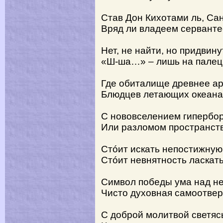
Став Дон Кихотами ль, Са
Вряд ли владеем сервант
Нет, не найти, но придвин
«Ш-ша…» – лишь на палец
Где обиталище древнее ар
Блюдцев летающих океан
С нововселением гипербо
Или разломом пространст
Стóит искать непостижну
Стóит невнятность ласка
Символ победы ума над н
Чисто духовная самоотвер
С доброй молитвой светяс