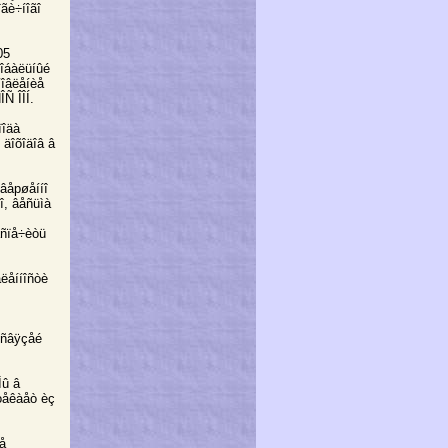
îãè÷íîãî
05
ëîáàëüíûé
íîâëåíèå
Ñ ÎÎÍ.
ïîäà
 äîõîäîâ â
âåрøåííî
î, âåñüìà
åñïå÷èòü
ëåííîñòè
 ñâÿçåé
Ìû â
ûòåêàåò èç
å