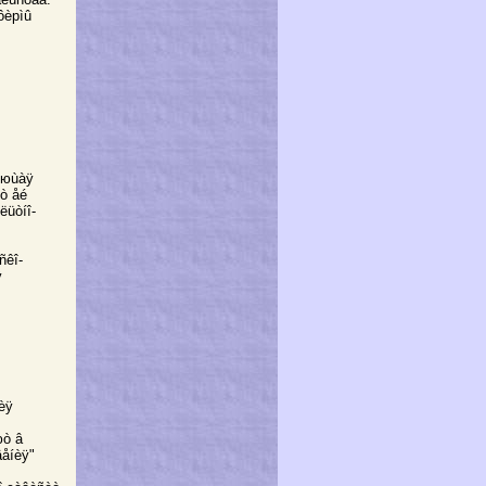
ôèрìû
ëÿюùàÿ
юò åé
ëüòíî-
ñêî-
ÿ
èÿ
юò â
äåíèÿ"