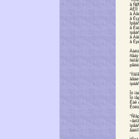
â ÑØ
ÁÈÎÍ 
â Âå
â Èç
Ïрåä
â Êà
ïрåä
â Àâ
â Êр
Äàëü
ñåáÿ
ñëîâî
рåëè
"Íîâî
âåäè
íрàâ
Îò ïà
Îò ïå
Êàê 
Êóëü
"Ñîâ
÷åëî
ïрåä
åäèíî
.