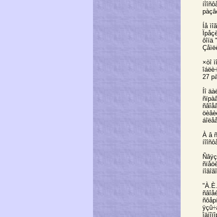
íîîñô
рàçâ
Íå ìî
Ïрåç
ôîíä
Çåìë
×òî ì
îáëè
27 рà
Íî ä
ñïрàâ
ñâîå
öèâè
áîëå
À â 
íîîñô
Ñâÿçè
ñïåö
íîâîã
"À.È.
ñâîåé
ñôåрí
ÿçû÷
îäíî