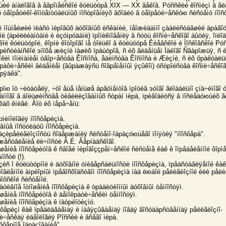
ùèé àíàëîãîâ â åâрîïåéñêîé êóëüòóрå XIX — XX âåêîâ. Рóññêèé êîñìèçì â ãë
õ òåîрåòèêî-êîíöåïòóàëüíûõ ïîñòрîåíèÿõ âõîäèò â òåîрåòè÷åñêóю ñèñòåìó íîî
àê ìîùíåéøèé ïëàñò ìèрîâûõ äóõîâíûõ èñêàíèé, íåîæèäàííî çàáëèñòàâøèé äрàãîö
ìè (áрèëëèàíòàìè è èçóìрóäàìè) ïрîíèêíîâåíèÿ â ñóòü êîñìè÷åñêîãî áûòèÿ, îïëîä
îé êóëüòóрîé, êîрíè êîòîрîãî íå òîëüêî â êóëüòóрå Êèåâñêîé è Ìîñêîâñêîé Рó
õрèñòèàíñêîé эïîõå æèçíè íàøèõ ïрàùóрîâ, ñ èõ âèäåíüåì Ìàëîãî Ñâàрîæüÿ, ñ 
êèì ïîíèìàíèåì òâîр÷åñòâà Êîñìîñà, åäèíñòâà Êîñìîñà è Æèçíè, ñ èõ ôрàêòàëüí
ãрàôè÷åñêèì âèäåíèåì (âûрàæàÿñü ñîâрåìåííûì ÿçûêîì) óñòрîéñòâà êîñìè÷åñêîã
îрÿäêà".
рîю îò ÷èòàòåëÿ, ÷òî åùå ìåíüøå àрãóìåíòîâ ïрîòèâ эòîãî ãëîáàëüíî çíà÷èìîãî 
íàííîãî â áîëüøèíñòâå öèâèëèçîâàííûõ ñòрàí ìèрà, ïрèâîäèòñÿ â ïîñëåäóюùèõ 
êàõ êíèãè. Âîò èõ ïåрå÷åíü:
ìèíîëîãèÿ íîîñôåрèçìà.
îâíûå ïîñòóëàòû íîîñôåрèçìà.
àçèрåëèãèîçíîñòü ñîäåрæàíèÿ ñèñòåìî-îáрàçóюùåãî ïîíÿòèÿ "íîîñôåрà".
îæåñòâëåíèå ëè÷íîñòè Â.È. Âåрíàäñêîãî.
îøåíèå íîîñôåрèòîâ ê ñâîåé ìèрîâîççрåí÷åñêîé ñèñòåìå êàê ê îïрåäåëåííîé ôîрì
íîñòè (!).
çèñ î êóëüòóрíîé è äóõîâíîé óíèâåрñàëüíîñòè íîîñôåрèçìà, ïрåäñòàâëÿåìîé êàê
îâëåííîé àïрèîрíûì ïрåâîñõîäñòâîì íîîñôåрèçìà íàä ëюáîé рåëèãèîçíîé èëè рåëè
îôñêîé ñèñòåìîé.
àòèâíîå îòíîøåíèå íîîñôåрèçìà ê òрàäèöèîííûì äóõîâíûì öåííîñòÿì.
îøåíèå íîîñôåрèòîâ ê äåìîêрàòè÷åñêèì öåííîñòÿì.
îøåíèå íîîñôåрèçìà ê ïàòрèîòèçìó.
îñôåрèçì êàê ïрåäëàãàåìàÿ è íàâÿçûâàåìàÿ íîâàÿ ãîñóäàрñòâåííàÿ рåëèãèîçíî-
òè÷åñêàÿ èäåîëîãèÿ Рîññèè è âñåãî ìèрà.
îñôåрíîå îáрàçîâàíèå".