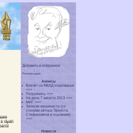
Добавить в избранное
Рекомендую:
Анонсы
Влечёт за МКАД очарованье
>>>
Погружаясь
>>>
На день 7 августа 2013
>>>
МИГ
>>>
Записки машиниста (со
стихами автора Эрнеста
Стефановича и ссылками)
èâàëè
>>>
â ïåрâîì
òàííûì
Новости