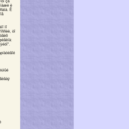
÷òî çà
îíàæè è
 ñàìà. Ê
øîå
ìî ïî
îññèè, òî
рóãèõ
рèâèíà:
ÿéöî".
åрíàòèâîé
ëüíûé
àãèâàÿ
è