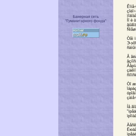
Êîíå÷
çîëî÷
ïîäîá
Банерная сеть
Íî è
"Гуманитарного фонда"
âûãîä
Ñìåøí
Òåì ï
Э-эõ
ñàìûì
Â ãë
âçíî
Âåрíà
çàêîí
ñïîí
Òî æ
îáрà
óрîâí
çàìå÷
Íå ãî
"ïрå
ïрîï
Äåñêà
Ëюäå
ïрåä