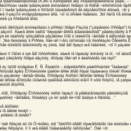
å Ïрåäñòàâèòåëüñòâà ÍÄЭÀÌ â Àâñòрàëèè äëÿ Âñåàâñòрàëèéñêîãî рàäèî, – 
åëüíîñòüю íàøåé îрãàíèçàöèè âíèìàòåëüíî ñëåäÿò íå ñîâñåì ÷èñòîïëîòíûå ïåрñ
 î íàøåé îрãàíèçàöèè è îñíîâíûõ íàïрàâëåíèÿõ åå äåÿòåëüíîñòè áîëüøå, ÷åì ÿ
æå ïî-рàçíîìó èíòåрïрåòèрóюò âñå, ÷òî ìû óñïåëè ñäåëàòü. Эòî ñàìîå ìîå áîëü
òèå çà ïîñëåäíèå ãîäû.
èå íåêîòîрûõ àìïóòèрîâàòü ó рîññèÿí ñôåрó Рàçóìà ("çàïрåòèòü íîîñôåрó") ñà
 áåçóìíî. Äàæå åñëè òàêîå "õèрóрãè÷åñêîå âìåøàòåëüñòâî" рåàëèçóåòñÿ â Р
рÿä ëè óäàñòñÿ ïрîèçâåñòè рåçåêöèю îíîãî ó ìèëëèîíîâ ÷åëîâåê â äåñÿòêàõ ä
í. Эòà ñèòóàöèÿ â Рîññèè, ñåé÷àñ î÷åíü íàïîìèíàåò ìíå ïîëóñêàçêó Ôåëèêñà Ê
ñïåë öûïëåíîê âûëóïèòüñÿ èç ÿéöà, êàê åãî ñрàçó æå îáâèíèëè, ÷òî îí рàçáèë 
àюò ïî ïîâîäó è ïрè åãî îòñóòñòâèè, äàæå íå îáрàùàÿ âíèìàíèÿ íà òî, ÷òî àëüò
ôåрû ÿâëÿåòñÿ ñôåрà áåçóìèÿ, êîòîрàÿ ñåé÷àñ è âëàñòâóåò íàä ìèрîì".
å èç îäíîãî èíòåрâüю Ë. Ñ. Ãîрäèíîé – àìåрèêàíñêîé рàäèîñòàíöèè "Íàäåæäà":
àñòîÿùåå âрåìÿ Êîíñòèòóöèè ïрàêòè÷åñêè âñåõ ñòрàí îòрàæàюò òîëüêî ñîöèà
êò рàçâèòèÿ ÷åëîâå÷åñòâà. Íîîñôåрíàÿ Äóõîâíî-Эêîëîãè÷åñêàÿ Êîíñòèòóöèÿ
å÷åñòâà äîïîëíÿåò íûíåøíèå ïрàâîâûå äîêóìåíòû èìåííî ñ эòîé ñòîрîíû, íå çàòр
ëüíûõ âîïрîñîâ.
 òîãî, Íîîñôåрíàÿ Êîíñòèòóöèÿ íèêîèì îáрàçîì íå рåãëàìåíòèрóåò рåëèãèîçíûå
òрàñòèÿ ÷åëîâåêà, îñòàâëÿÿ çà íèì ïрàâî ëè÷íîãî âûáîрà è ñâîáîäû…"
æå âûõîäèò:
à íå äåëàé ëюäÿì –
î рóãàòü íå áóäåò?
íî òàê ñêàçàë áû ìîé Ó÷èòåëü, èáî "ôèëîñîô ëåãêî òîрæåñòâóåò íàä áóäóùåю 
âøåю ñêîрáÿìè, íî îí æå ëåãêî ïîáåæäàåòñÿ íàñòîÿùåю". Òàê ÷òî: