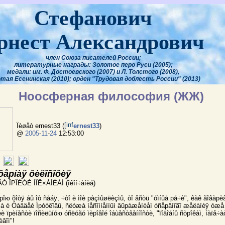
Стефанович
рнест Александрович
член Союза писателей России;
литературные награды: Золотое перо Руси (2005);
медали: им. Ф. Достоевского (2007) и Л. Толстого (2008),
тая Есенинская (2010); орден "Трудовая доблесть России" (2013)
Ноосферная философия (ЖЖ)
Ïèøåò ernest33 (
ernest33
)
@
2005
-
11
-
24
12:53:00
ñôåрíàÿ ôèëîñîôèÿ
ÎÃÓ ÏРÎÉÒÈ ÌÎË×ÀÍÈÅÌ (îêîí÷àíèå)
рîю õîòÿ áû îò ñåáÿ, ÷òî è ìîè рàçìûøëèçìû, òî åñòü "óìíûå рå÷è", êàê ãîâàр
ìà è Ôàääåé Ïрóòêîâû, ñëóæà íåñîìíåííûì âûрàæåíèåì óñåрäíîãî æåëàíèÿ óæå 
è ïрèíåñòè ïîñèëüíóю óñëóãó ìèрîâîé îáùåñòâåííîñòè, "ïîäîáíû ñòрîêàì, íàïå÷à
âîì"!