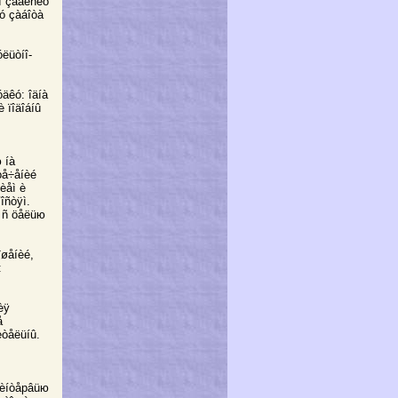
î çàâèñèò
ìó çàáîòà
ëüòíî-
äêó: îäíà
 ïîäîáíû
 íà
òå÷åíèé
èåì è
îñòÿì.
ÿ ñ öåëüю
îøåíèé,
:
èÿ
å
èòåëüíû.
 èíòåрâüю