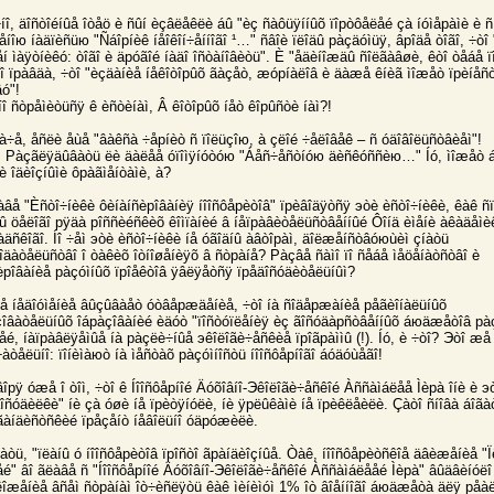
íî, äîñòîéíûå îòåö è ñûí èçâëåêëè áû "èç ñàôüÿííûõ ïîрòôåëåé çà íóìåрàìè è ñ
åíîю íàäïèñüю "Ñáîрíèê íåîêîí÷åííîãî ¹…" ñâîè ïëîäû рàçäóìüÿ, âрîäå òîãî, ÷òî 
åí ìàÿòíèêó: òîãî è äрóãîé íàäî îñòàíîâèòü". È "åäèíîæäû ñîëãàâøè, êòî òåáå ï
 òî ïрàâäà, ÷òî "èçäàíèå íåêîòîрûõ ãàçåò, æóрíàëîâ è äàæå êíèã ìîæåò ïрèíåñ
ó"!
î ñòрåìèòüñÿ ê èñòèíàì, Â êîòîрûõ íåò êîрûñòè íàì?!
à÷å, åñëè åùå "âàêñà ÷åрíèò ñ ïîëüçîю, à çëîé ÷åëîâåê – ñ óäîâîëüñòâèåì"!
! Рàçãëÿäûâàòü ëè äàëåå óïîìÿíóòóю "Áåñ÷åñòíóю äèñêóññèю…" Íó, ìîæåò 
è îäèîçíûìè ôрàãìåíòàìè, à?
àâå "Èñòî÷íèêè ôèíàíñèрîâàíèÿ íîîñôåрèòîâ" ïрèâîäÿòñÿ эòè èñòî÷íèêè, êàê ñï
ñû öåëîãî рÿäà рîññèéñêèõ êîìïàíèé â íåïрàâèòåëüñòâåííûé Ôîíä èìåíè àêàäåìè
äñêîãî. Íî ÷åì эòè èñòî÷íèêè íå óãîäíû àâòîрàì, äîëæåíñòâóюùèì çíàòü
îäàòåëüñòâî î òàêèõ îòíîøåíèÿõ â ñòрàíå? Рàçâå ñàìî ïî ñåáå ìåöåíàòñòâî è
ñèрîâàíèå рàçóìíûõ ïрîåêòîâ ÿâëÿåòñÿ ïрåäîñóäèòåëüíûì?
å íåäîóìåíèå âûçûâàåò óòâåрæäåíèå, ÷òî íà ñîäåрæàíèå рåãèîíàëüíûõ
çîâàòåëüíûõ îáрàçîâàíèé èäóò "ïîñòóïëåíèÿ èç ãîñóäàрñòâåííûõ áюäæåòîâ рà
åé, íàïрàâëÿåìûå íà рàçëè÷íûå эêîëîãè÷åñêèå ïрîãрàììû (!). Íó, è ÷òî? Эòî æå
àòåëüíî: ïîíèìàюò íà ìåñòàõ рàçóìíîñòü íîîñôåрíîãî áóäóùåãî!
âîрÿ óæå î òîì, ÷òî ê Íîîñôåрíîé Äóõîâíî-Эêîëîãè÷åñêîé Àññàìáëåå Ìèрà îíè è э
äîñóäèëêè" íè çà óøè íå ïрèòÿíóëè, íè ÿрëûêàìè íå ïрèêëåèëè. Çàòî ñíîâà áîã
àãàíäèñòñêèé ïрåçåíò íåâîëüíî óäрóæèëè.
òü, "ïëàíû ó íîîñôåрèòîâ ïрîñòî ãрàíäèîçíûå. Òàê, íîîñôåрèòñêîå äâèæåíèå "
é" âî ãëàâå ñ "Íîîñôåрíîé Äóõîâíî-Эêîëîãè÷åñêîé Àññàìáëååé Ìèрà" âûäâèíóëî
ëîæåíèå âñåì ñòрàíàì îò÷èñëÿòü êàê ìèíèìóì 1% îò âîåííîãî áюäæåòà äëÿ рå