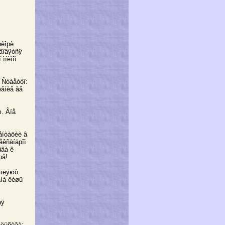
рèîрè
èâîäÿòñÿ
ìíèìîì
. Ñóáåòòî:
ëåíèå åå
. Âíå
ìåíòàöèè â
åêñàíäрîì
ûâà ê
рå!
åïëÿюò
åìà ëèøü
àÿ
åëüñòâà: