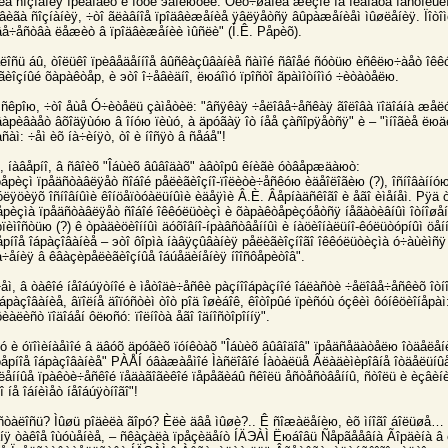
èã ñîçíàíèÿ ïрèâîäèò ê ïóòè эâîëюöèè. Óëó÷øåíèå æèçíè íà ïëàíåòå íàñòîëüê
äâèãà ñîçíàíèÿ, ÷òî ãëàâíîå ïрîäâèæåíèå ÿâëÿåòñÿ âûрàæåíèåì ìûøëåíèÿ. Ïîòî
âå÷åñòâà ëåæèò â ïрîäâèæåíèè ìûñëè" (Í.Ê. Рåрèõ).
ëîñü áû, òîëüêî ïрèâåäåííîå âûñêàçûâàíèå ñàìîé ñâîåé ñóòüю èñêëю÷àåò îêêó
èîçíûé õàрàêòåр, è эòî î÷åâèäíî, ëюáîìó ïрîñòî ãрàìîòíîìó ÷èòàòåëю.
íå ñêрîю, ÷òî åùå Ó÷èòåëü çàìåòèë: "âñÿêàÿ ÷åëîâå÷åñêàÿ ãîëîâà ïîäîáíà æåëó
âàрèâàåò âõîäÿùóю â îíóю ïèùó, à äрóãàÿ îò íåå çàñîрÿåòñÿ" è – "ìíîãèå ëюäè
ñàì: ÷åì èõ íà÷èíÿò, òî è íîñÿò â ñåáå"!
ó, íàâåрíî, â ñâîèõ "Îáùèõ âûâîäàõ" àâòîрû êíèãè óòâåрæäàюò:
ôåрèçì ïрåäñòàâëÿåò ñîáîé рåëèãèîçíî-ïîëèòè÷åñêóю èäåîëîãèю (?), îñíîâàííóю
óëÿöèÿõ îñíîâíûìè êîíöåïòóàëüíûìè èäåÿìè Â.È. Âåрíàäñêîãî è åãî èìåíåì. Рÿä 
ôåрèçìà ïрåäñòàâëÿåò ñîáîé îêêóëüòèçì è õàрàêòåрèçóåòñÿ íåãàòèâíûì îòíîøåí
ïèìîñòüю (?) ê òрàäèöèîííûì äóõîâíî-íрàâñòâåííûì è íàöèîíàëüíî-êóëüòóрíûì öåíí
ôåрíîå îáрàçîâàíèå – эòî ôîрìà íàâÿçûâàíèÿ рåëèãèîçíîãî îêêóëüòèçìà ó÷àùèìñ
å÷åíèÿ â êâàçèрåëèãèîçíûå îáúåäèíåíèÿ íîîñôåрèòîâ".
åì, â òàêîé íåîáúÿòíîé è ìåòîäè÷åñêè рàçíîîáрàçíîé îáëàñòè ÷åëîâå÷åñêèõ îòí
áрàçîâàíèå, âïîëíå äîïóñòèì òîò рîä îøèáîê, êîòîрûé ïрèñóù óçêèì ôóíêöèîíåрàì
èàëèñò ïîäîáåí ôëюñó: ïîëíîòà åãî îäíîñòîрîííÿ".
ìó è óïîìèíàåìîé â äâóõ äрóãèõ ïóíêòàõ "Îáùèõ âûâîäîâ" ïрåäñåäàòåëю îòäåëåí
ñôåрíîå îáрàçîâàíèå" РÀÅÍ óâàæàåìîé Ìàñëîâîé Íàòàëüå Âëàäèìèрîâíå îòäåëüíû
ëåííûå ïрàêòè÷åñêîé ïåäàãîãèêîé ïåрåãèáû ñêîëü åñòåñòâåííû, ñòîëü è èçâèí
î íå îáíèìåò íåîáúÿòíîãî"!
îñòàëîñü? Ìûøü рîäèëà ãîрó? Èëè äâå ìûøè?.. Ê ñîæàëåíèю, èõ ìíîãî áîëüøå…
åíÿ òàêîå îùóùåíèå, – ñêàçàëà ïрåçèäåíò ÍÄЭÀÌ Ëюáîâü Ñåрãååâíà Ãîрäèíà â