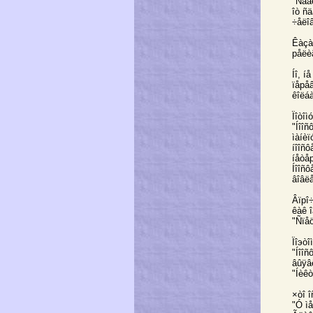
"Ñäâ
îò ñ
÷åëî
Êàçà
рåëèã
Íî, 
ïåрå
êîëáà
Ïîòîì
"Íîîñ
ìàíèï
íîîñ
íåòåр
Íîîñ
âîâë
Âïрî÷
êàê î
"Ñïåö
Ïîэòî
"Íîî
âûÿâ
"Íèêò
×òî 
"Ó ì