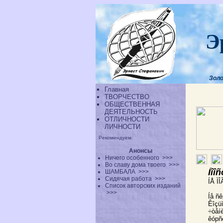
Э
Золо
Главная
ТВОРЧЕСТВО
ОБЩЕСТВЕННАЯ
ДЕЯТЕЛЬНОСТЬ
ОТЛИЧНОСТИ
ЛИЧНОСТИ
Рекомендуем:
Анонсы
Ничего особенного
>>>
Во славу дома твоего
>>>
Íîî
ШАМБАЛА
>>>
Сидячая работа
>>>
ÍÅ Ì
Список авторских изданий
>>>
Íå ñê
Êîçü
÷òåíè
êóрñè