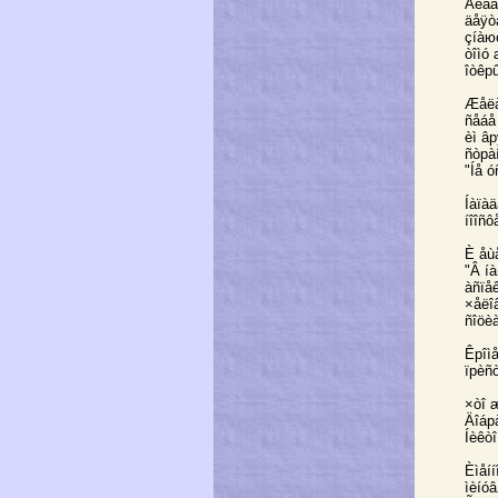
Ãëàâ
äåÿò
çíàюò
òîìó 
îòêрû
Æåëàí
ñåáå
èì â
ñòрà
"Íå ó
Íàïàä
íîîñ
È åù
"Â í
àñïå
×åëîâ
ñîöèà
Êрîìå
ïрèñ
×òî 
Äîáр
Íèêò
Èìåí
ìèíó