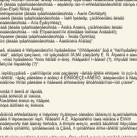
À (ãëàâà ïрåäñòàâèòåëüñòâà – äèрåêòîр íàó÷íî-èññëåäîâàòåëüñêîãî öåíòрà 
(Íüю-Éîрê) Ñîôüÿ Áëàíê);
ëèêîáрèòàíèè (ãëàâà ïрåäñòàâèòåëüñòâà – Äæîé Õèìñâîрñ);
рàèëå (ãëàâà ïрåäñòàâèòåëüñòâà – Ìàêñ Ïрèâëåр, çàìåñòèòåëü ãëàâû
ñòàâèòåëüñòâà – Àííà Êрåìÿíñêàÿ);
íàäå (ãëàâà ïрåäñòàâèòåëüñòâà – Àëåíà Äóäèíà, çàìåñòèòåëü ãëàâû
ñòàâèòåëüñòâà – ÷ëåí Êîîрäèíàöèîííîé êîëëåãèè Íèêîëàé Áóãàåíêî);
ñòрàëèè (ãëàâà ïрåäñòàâèòåëüñòâà – Îëüãà Ôрîëîâà);
ûìó (ãëàâà ïрåäñòàâèòåëüñòâà – Âàëåíòèíà Áîáîâà)".
øå, äîáàâèâ ê îñêîрáèòåëüíîìó îïрåäåëåíèю "íîîñôåрèòêà" åùå è "ñàìîîïрåäå
 êàê", àâòîрû ïрèçíàюò, ÷òî ïрåçèäåíòîì ÍÄЭÀÌ ÿâëÿåòñÿ Ë. Ñ. Ãîрäèíà è äà
, ÷òîáû îïрåäåëèòü "ñóòü ñâîåãî ó÷åíèÿ, ñîâåрøåííî î÷åâèäíî (?), íîñÿùåãî îêêó
ãèîçíûé õàрàêòåр (?)":
å ìèрîâîççрåíèå – çàêîíîìåрíûé эòàï рàçâèòèÿ ÷åëîâå÷åñêîé èñòîрèè: îò ÿçû÷å
÷åñêîãî, ÷åрåç рåëèãèю è àòåèçì ê ÊÎÑÌÎÔÈÇÈ×ÅÑÊÎÌÓ, âáèрàюùåìó â ñåá
ñòâåííóю îñíîâó рåëèãèè è íîâåéøèå äîñòèæåíèÿ åñòåñòâåííîíàó÷íûõ çíàíèé":
ëüöåâ ïî ãëèíå äî ïåрüåâ,
рüåâ ãóñèíûõ äî ïóëüòà.
Áîæåñêèé êóëüò èç ïîâåрèé,
òóрà âûõîäèò èç êóëüòà.
рåìåííûå èññëåäîâàíèÿ è îòêрûòèÿ ïîçâîëÿюò óâèäåòü ìåõàíèçìû âçàèìîäåéñòâ
âåêà ñ îêрóæàюùèì ìèрîì. Ñîãëàñíî Â.È. Âåрíàäñêîìó íàøà ïëàíåòà è Êîñìîñ
ñòàâëÿюòñÿ êàê åäèíàÿ ñèñòåìà, â êîòîрîé æèçíü, æèâîå âåùåñòâî ñâÿçûâà
å öåëîå ïрîöåññû, ïрîòåêàюùèå íà Çåìëå, ñ ïрîöåññàìè êîñìè÷åñêîãî ïрîèñõîæ