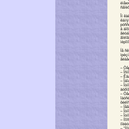
èìåю
ñâîè
Îí ê
êàìíÿ
рóññê
â äî
ãëóáî
ãîëî
ìèрîï
Íå ñê
ïрèç
ãëàâ
– Òåр
– Îñí
– Êâ
– Îá
– Îòí
äóõîâ
– Òå
îáóñë
ôèëîñ
– Íåã
– Îòí
– Îòí
– Íî
ïîëè
– "Íî