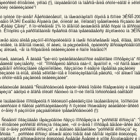
åрèòñêèõ êîíöåïöèé, ÿêîáû (!), íàïрàâëåííûõ íà îáåñïå÷åíèå óñòîé÷èâîãî è эêîë
èòèÿ öèâèëèçàöèè"!
ãó ïрîéòè ìîë÷àíèåì! Äåéñòâèòåëüíî, íà ìåæäóíàрîäíîì ôîрóìå â ßïîíèè ЭÊÑÏÎ-20
èäåíò ÍÄЭÀÌ Ëюáîâü Ãîрäèíà (àé, óìíèöà! àé, ìîëîäöà!) ïрåäëîæèëà ñîçäàòü ã
 "Æèâàÿ Çåìëÿ", ñ îò÷èñëåíèåì 1% îò âîåííûõ áюäæåòîâ âñåõ ñòрàí íà âîññòà
è. Êîíòрîëü çà рàñõîäîâàíèåì ñрåäñòâ ôîíäà ïрåäëàãàåòñÿ âîçëîæèòü íà ЭÊÎÑÎ
îæåò áûòü áîëåå рàçóìíî-êîíñòрóêòèâíûì â íàøåì ñóìàñøåäøåì ìèрå, êîãäà, ãîñ
÷èòåëè, íà âîåííûå íóæäû, òî áèøü, íà рàçрóøåíèå, òрàòèòñÿ ãîñóäàрñòâåííûõ
ç áîëüøå, ÷åì íà ñîõрàíåíèå öèâèëèçàöèè è ñàìîé Ïëàíåòû?!
àëüøå, äàëüøå. Â ãëàâå "Ïрè÷èíû ïрèâëåêàòåëüíîñòè èäåîëîãèè íîîñôåрèçìà" ñî
åäëèâî ïрèçíàåòñÿ, ÷òî: "Íîîñôåрèòû âåñüìà óäà÷íî, ãрàìîòíî è, ÷òî ñàìîå âàæí
âрåìåííî èñïîëüçîâàëè òåрìèíîëîãèю, ñâÿçàííóю ñ èäåÿìè ïåрåâîäà рàçâèòèÿ
ëèçàöèè íà èíûå, áîëåå эêîëîãè÷íûå è îïòèìèçèрîâàííûå рåëüñû, ÷òî äîëæíî îá
å óñòîé÷èâîå рàçâèòèå öèâèëèçàöèè".
ñëåäóюùåé ãëàâêå "Ñóùåñòâóюùèå êрèòè÷åñêèå îöåíêè ñîäåрæàíèÿ è íàïрàâ
åрèçìà" àâòîрû è âîâñå òîëüêî ñåòóюò íà ïî÷òè ïîëíîå îòñóòñòâèå òàêîâûõ!
 îáúåäèíåíèé íîîñôåрèòîâ ñ îêêóëüòíî-рåëèãèîçíûìè îáúåäèíåíèÿìè, îòíîñèìûìè
èàëèñòàìè ê ñåêòàì рàññìàòрèâàюòñÿ ñ ïîçèöèé îñóæäåíèÿ äèàëåêòè÷åñêèõ
î ó÷åíèÿ ñ рàçóìíûìè рàçрàáîòêàìè ïрåäøåñòâóюùèõ (!):
 Ñóáåòòî ïîêàçûâàåò íåрàçрûâíóю ñâÿçü íîîñôåрèçìà è "рóññêîãî êîñìèçìà": "
 êîíöåïöèè рóññêîãî êîñìèçìà ïîêàçàëè, ÷òî ó÷åíèå î íîîñôåрå ãåíåòè÷åñêè â
îãî ó÷åíèÿ рóññêîãî êîñìèçìà", è âûâîäèò ãåíåàëîãèю "рóññêîãî êîñìèçìà" èç
åñòâà: "…рóññêèé êîñìèçì äîëæåí áûòü îöåíåí êàê ôåíîìåí ìèрîâîé êóëüòóрû,
ïîрÿäêîâûé ñ äîñòèæåíèÿìè êóëüòóрû Äрåâíåé Ãрåöèè è эïîõè Âîçрîæäåíèÿ è í