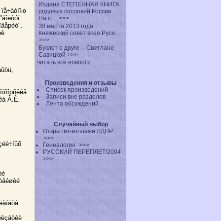
Издана СТЕПЕННАЯ КНИГА
 ïå÷àòíîю
родовых сословий России.
"áîëòóí
На с....
>>>
îâåрèò".
30 марта 2013 года
òè
Княжеский совет всея Руси...
>>>
Буклет о друге -- Светлане
Савицкой
>>>
читать все новости
áûòü,
Произведения и отзывы
Список произведений
îíñîрñêèå
Записи вне разделов
êà Â.È.
Лента обсуждений
Случайный выбор
Открытки-коллажи ЛДПР
>>>
çëè÷íûõ
Генеалогия
>>>
РУССКИЙ ПЕРЕПЛЕТ/2004
>>>
òè
àòåéøèé
Ïëàíåòà
àëèçàöèè