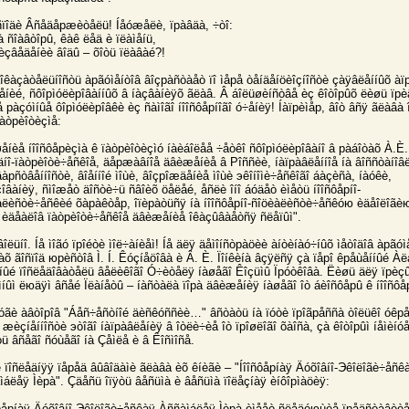
îñïîäè Âñåäåрæèòåëü! Íåóæåëè, ïрàâäà, ÷òî:
 ñîàâòîрû, êàê ëåä è ïëàìåíü,
îèçâåäåíèè âîäû – õîòü ïëàâàé?!
îêàçàòåëüíîñòü àрãóìåíòîâ âîçрàñòàåò ïî ìåрå òåíäåíöèîçíîñòè çàÿâëåííûõ àï
íåíèé, ñôîрìóëèрîâàííûõ â íàçâàíèÿõ ãëàâ. Â áîëüøèíñòâå èç êîòîрûõ ëèøü ïр
å рàçóìíûå ôîрìóëèрîâêè èç ñàìîãî íîîñôåрíîãî ó÷åíèÿ! Íàïрèìåр, âîò âñÿ ãëàâà î 
ïàòрèîòèçìå:
øåíèå íîîñôåрèçìà ê ïàòрèîòèçìó íàèáîëåå ÷åòêî ñôîрìóëèрîâàíî â рàáîòàõ À.È
îäíî-ïàòрèîòè÷åñêîå, äåрæàâíîå äâèæåíèå â Рîññèè, íàïрàâëåííîå íà âîññòàíîâ
àрñòâåííîñòè, âîåííîé ìîùè, âîçрîæäåíèå ìîùè эêîíîìè÷åñêîãî áàçèñà, íàóêè,
îâàíèÿ, ñìîæåò äîñòè÷ü ñâîèõ öåëåé, åñëè îíî áóäåò èìåòü íîîñôåрíî-
àëèñòè÷åñêèé õàрàêòåр, îïèрàòüñÿ íà íîîñôåрíî-ñîöèàëèñòè÷åñêóю èäåîëîãèю
 èäåàëîâ ïàòрèîòè÷åñêîå äâèæåíèå îêàçûâàåòñÿ ñëåïûì".
îâîëüíî. Íå ìîãó ïрîéòè ìîë÷àíèåì! Íå äëÿ äåìîíñòрàöèè àíòèíàó÷íûõ ìåòîäîâ àрãó
õ ãîñïîä юрèñòîâ Ì. Í. Êóçíåöîâà è Â. È. Ïîíêèíà âçÿëñÿ çà ïåрî êрåùåííûé Àë
ìíûé ïîñëåäîâàòåëü âåëèêîãî Ó÷èòåëÿ íàøåãî Êîçüìû Ïрóòêîâà. Ëèøü äëÿ ïрèç
ìíûì ëюäÿì âñåé Ïëàíåòû – íàñòàëà ïîрà äâèæåíèÿ íàøåãî îò áèîñôåрû ê íîîñôå
òóãè àâòîрîâ "Áåñ÷åñòíîé äèñêóññèè…" âñòàòü íà ïóòè ïрîãрåññà òîëüêî óêр
 æèçíåííîñòè эòîãî íàïрàâëåíèÿ â îòëè÷èå îò ïрîøëîãî õàîñà, çà êîòîрûì íåìèíó
ü âñåãî ñóùåãî íà Çåìëå è â Êîñìîñå.
è ïîñëåäíÿÿ ïåрåä âûâîäàìè ãëàâà èõ êíèãè – "Íîîñôåрíàÿ Äóõîâíî-Эêîëîãè÷åñê
ìáëåÿ Ìèрà". Çäåñü îïÿòü âåñüìà è âåñüìà ïîëåçíàÿ èíôîрìàöèÿ:
ñôåрíàÿ Äóõîâíî-Эêîëîãè÷åñêàÿ Àññàìáëåÿ Ìèрà èìååò ñëåäóюùèå ïрåäñòàâèò