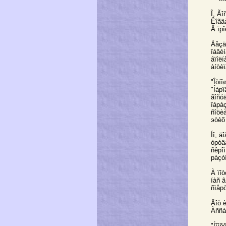
Î, Ã
Êîãäà
Â ïр
Áåçä
îáâè
âïîëí
àíòè
"Îòíî
"Íàр
ãîñóä
îáрàç
ñîöè
эòèõ
Íî, ä
òрóäà
ñêрî
рàçó
À ïî
íàñ â
ñìåрò
Âîò 
Àññà
"Íîî