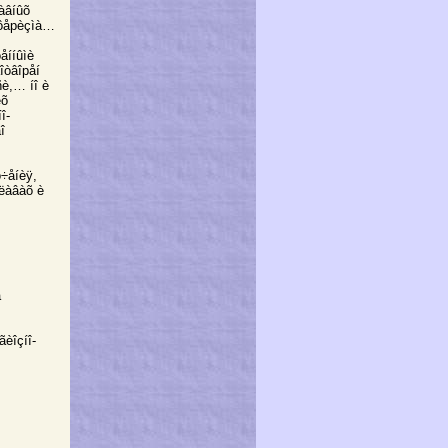
àâíûõ
ñôåрèçìà…
åííûìè
îòâîрåí
ñè,… íî è
èõ
î-
î
ó÷åíèÿ,
ãëàâàõ è
å
ãèîçíî-